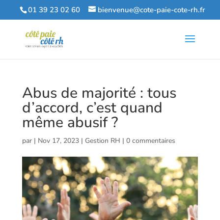
01 39 23 02 60
bienvenue@cote-paie-cote-rh.fr
Abus de majorité : tous
d’accord, c’est quand
même abusif ?
par
|
Nov 17, 2023
|
Gestion RH
|
0 commentaires