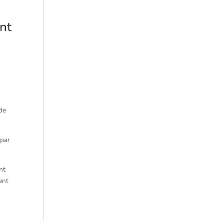
nt
s
 de
 par
nt
ent