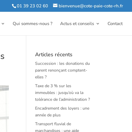
01 39 23 02 60
bienvenue@cote-paie-cote-rh.fr
Qui sommes-nous ?
Actus et conseils
Contact
es
Articles récents
Succession : les donations du
parent renonçant comptent-
elles ?
Taxe de 3 % sur les
immeubles : jusqu’où va la
tolérance de l’administration ?
Encadrement des loyers : une
année de plus
Transport fluvial de
marchandises : une aide