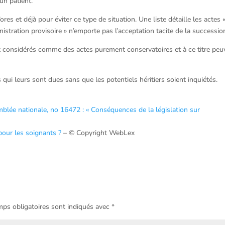
un patient.
s et déjà pour éviter ce type de situation. Une liste détaille les actes 
istration provisoire » n’emporte pas l’acceptation tacite de la successio
ent considérés comme des actes purement conservatoires et à ce titre peu
ui leurs sont dues sans que les potentiels héritiers soient inquiétés.
blée nationale, no 16472 : « Conséquences de la législation sur
pour les soignants ?
– © Copyright WebLex
ps obligatoires sont indiqués avec
*