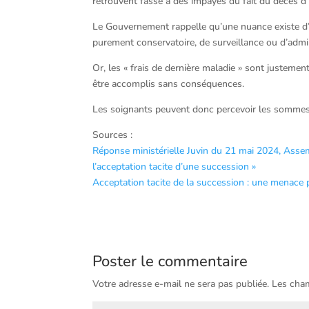
retrouvent fasse à des impayés du fait du décès d’
Le Gouvernement rappelle qu’une nuance existe d’ore
purement conservatoire, de surveillance ou d’admin
Or, les « frais de dernière maladie » sont justem
être accomplis sans conséquences.
Les soignants peuvent donc percevoir les sommes q
Sources :
Réponse ministérielle Juvin du 21 mai 2024, Assem
l’acceptation tacite d’une succession »
Acceptation tacite de la succession : une menace 
Poster le commentaire
Votre adresse e-mail ne sera pas publiée.
Les cham