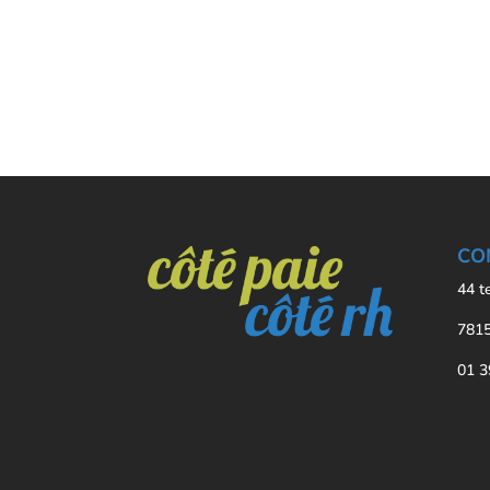
CO
44 t
7815
01 3