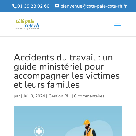
01 39 23 02 60
bienvenue@cote-paie-cote-rh.fr
Accidents du travail : un
guide ministériel pour
accompagner les victimes
et leurs familles
par
|
Juil 3, 2024
|
Gestion RH
|
0 commentaires