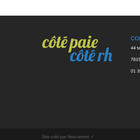
CO
44 t
7815
01 3
Site créé par Neocamino ✓