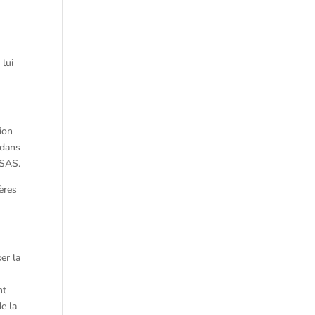
 lui
tion
 dans
 SAS.
ères
er la
nt
e la