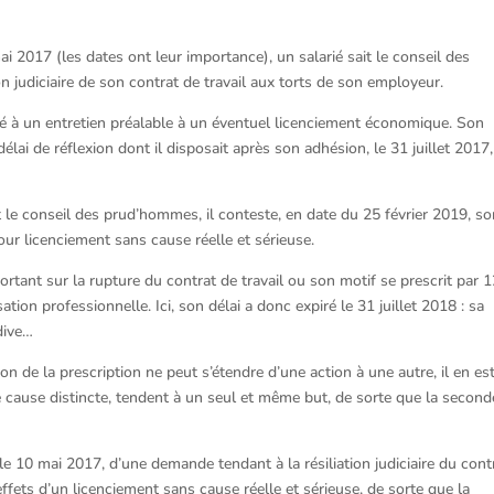
ai 2017 (les dates ont leur importance), un salarié sait le conseil des
n judiciaire de son contrat de travail aux torts de son employeur.
oqué à un entretien préalable à un éventuel licenciement économique. Son
délai de réflexion dont il disposait après son adhésion, le 31 juillet 2017
t le conseil des prud’hommes, il conteste, en date du 25 février 2019, s
r licenciement sans cause réelle et sérieuse.
rtant sur la rupture du contrat de travail ou son motif se prescrit par 
ion professionnelle. Ici, son délai a donc expiré le 31 juillet 2018 : sa
dive…
tion de la prescription ne peut s’étendre d’une action à une autre, il en es
 cause distincte, tendent à un seul et même but, de sorte que la second
 le 10 mai 2017, d’une demande tendant à la résiliation judiciaire du cont
effets d’un licenciement sans cause réelle et sérieuse, de sorte que la