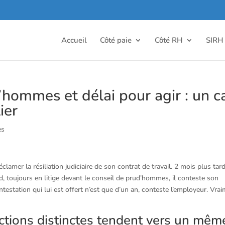
Accueil
Côté paie
Côté RH
SIRH
’hommes et délai pour agir : un c
ier
es
lamer la résiliation judiciaire de son contrat de travail. 2 mois plus tard,
d, toujours en litige devant le conseil de prud’hommes, il conteste son
testation qui lui est offert n’est que d’un an, conteste l’employeur. Vra
actions distinctes tendent vers un mêm