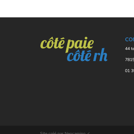
CO
44 t
7815
01 3
Site créé par Neocamino ✓