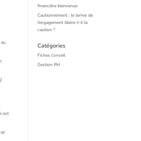
financière bienvenue
Cautionnement : le terme de
l’engagement libère-t-il la
caution ?
, au
Catégories
Fiches conseil
on
Gestion RH
12
t
e est
rat