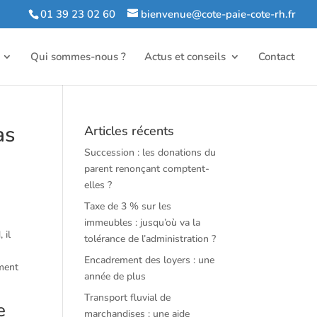
01 39 23 02 60
bienvenue@cote-paie-cote-rh.fr
Qui sommes-nous ?
Actus et conseils
Contact
as
Articles récents
Succession : les donations du
parent renonçant comptent-
elles ?
Taxe de 3 % sur les
immeubles : jusqu’où va la
 il
tolérance de l’administration ?
Encadrement des loyers : une
iment
année de plus
Transport fluvial de
e
marchandises : une aide