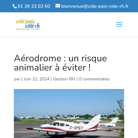
01 39 23 02 60
bienvenue@cote-paie-cote-rh.fr
Aérodrome : un risque
animalier à éviter !
par
|
Juin 21, 2024
|
Gestion RH
|
0 commentaires