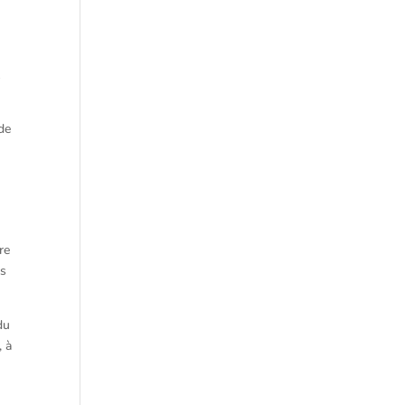
t
 de
re
és
du
, à