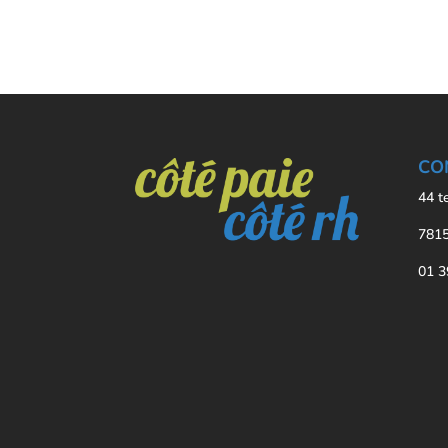
CO
44 t
7815
01 3