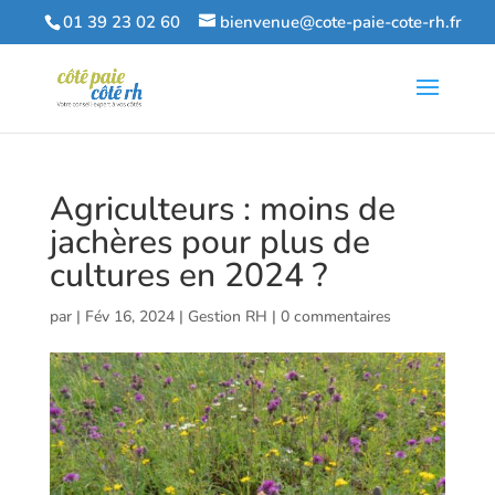
01 39 23 02 60
bienvenue@cote-paie-cote-rh.fr
Agriculteurs : moins de
jachères pour plus de
cultures en 2024 ?
par
|
Fév 16, 2024
|
Gestion RH
|
0 commentaires