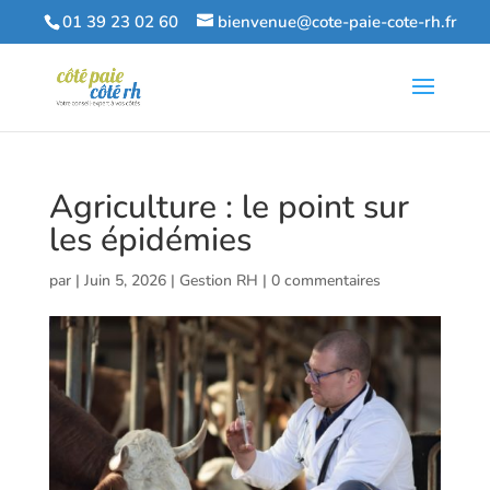
01 39 23 02 60
bienvenue@cote-paie-cote-rh.fr
Agriculture : le point sur
les épidémies
par
|
Juin 5, 2026
|
Gestion RH
|
0 commentaires