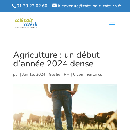
01 39 23 02 60
bienvenue@cote-paie-cote-rh.fr
Agriculture : un début
d’année 2024 dense
par
|
Jan 16, 2024
|
Gestion RH
|
0 commentaires