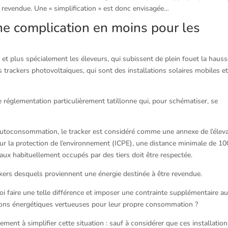
re revendue. Une « simplification » est donc envisagée…
ne complication en moins pour les
et plus spécialement les éleveurs, qui subissent de plein fouet la haus
es trackers photovoltaïques, qui sont des installations solaires mobiles e
réglementation particulièrement tatillonne qui, pour schématiser, se
l’autoconsommation, le tracker est considéré comme une annexe de l’élev
pour la protection de l’environnement (ICPE), une distance minimale de 10
ocaux habituellement occupés par des tiers doit être respectée.
ckers desquels proviennent une énergie destinée à être revendue.
 faire une telle différence et imposer une contrainte supplémentaire a
ations énergétiques vertueuses pour leur propre consommation ?
nt à simplifier cette situation : sauf à considérer que ces installatio