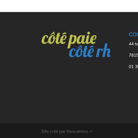
CO
44 t
7815
01 3
Site créé par Neocamino ✓