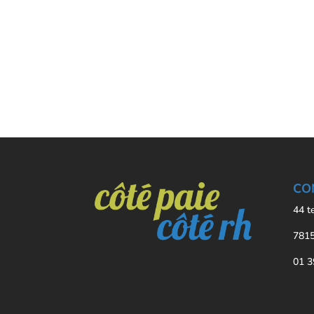
CO
44 t
7815
01 3