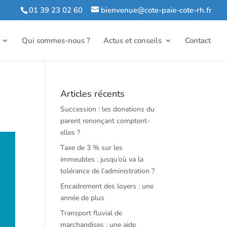
01 39 23 02 60
bienvenue@cote-paie-cote-rh.fr
Qui sommes-nous ?
Actus et conseils
Contact
Articles récents
Succession : les donations du
parent renonçant comptent-
elles ?
Taxe de 3 % sur les
immeubles : jusqu’où va la
tolérance de l’administration ?
Encadrement des loyers : une
année de plus
Transport fluvial de
marchandises : une aide