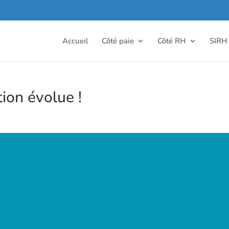
Accueil
Côté paie
Côté RH
SIRH
tion évolue !