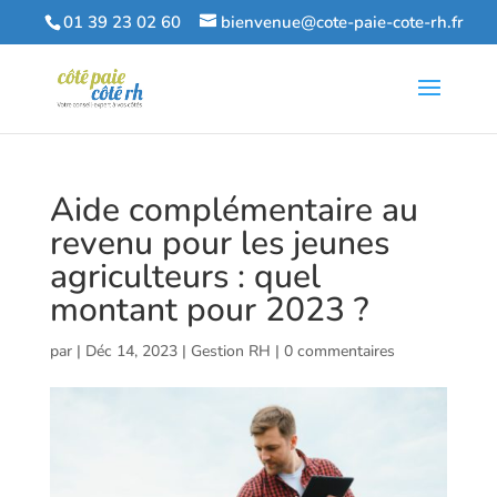
01 39 23 02 60
bienvenue@cote-paie-cote-rh.fr
Aide complémentaire au
revenu pour les jeunes
agriculteurs : quel
montant pour 2023 ?
par
|
Déc 14, 2023
|
Gestion RH
|
0 commentaires