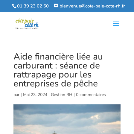
01 39 23 02 60
bienvenue@cote-paie-cote-rh.fr
Aide financière liée au
carburant : séance de
rattrapage pour les
entreprises de pêche
par
|
Mai 23, 2024
|
Gestion RH
|
0 commentaires