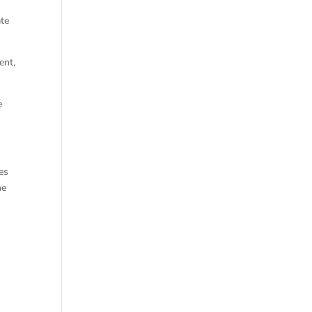
ate
ent,
e
res
ne