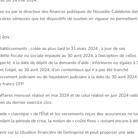
rise du 14 mai 2024.
ise ou par le directeur des finances publiques de Nouvelle-Calédonie dan
ncières sérieuses que les dispositifs de soutien en vigueur ne permettent
 être :
établissements ; créée au plus tard le 31 mars 2024 ; à jour de ses
 dette fiscale ou sociale impayée au 30 avril 2024, à l’exception de celles 
ecté, à la date de dépôt de la demande d’aide ; inférieures ou égales à
t l’objet, au 30 avril 2024, d’un contentieux qui n’a pas été tranché
ssement judiciaire ou de liquidation judiciaire à la date du 30 avril 2024 
de francs CFP.
affaires mensuel réalisé en mai 2024 et de celui réalisé en juin 2024 vaill
n du dernier exercice clos.
l’aide « classique » de l’État et les versements reçus des assurances ne lu
nt la période de crise, la notion de « coûts fixes » restant encore à déf
is sur la situation financière de l’entreprise et peut proposer une aide