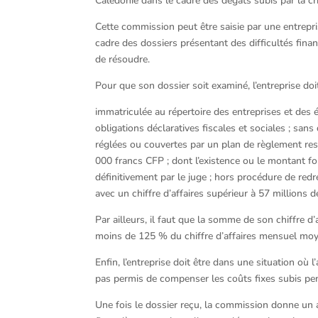
Calédonie dans le cadre des dégâts subis par la c
Cette commission peut être saisie par une entrepr
cadre des dossiers présentant des difficultés fina
de résoudre.
Pour que son dossier soit examiné, l’entreprise doit
immatriculée au répertoire des entreprises et des 
obligations déclaratives fiscales et sociales ; sans
réglées ou couvertes par un plan de règlement resp
000 francs CFP ; dont l’existence ou le montant fon
définitivement par le juge ; hors procédure de redre
avec un chiffre d’affaires supérieur à 57 millions 
Par ailleurs, il faut que la somme de son chiffre d’
moins de 125 % du chiffre d’affaires mensuel moye
Enfin, l’entreprise doit être dans une situation où 
pas permis de compenser les coûts fixes subis penda
Une fois le dossier reçu, la commission donne un av