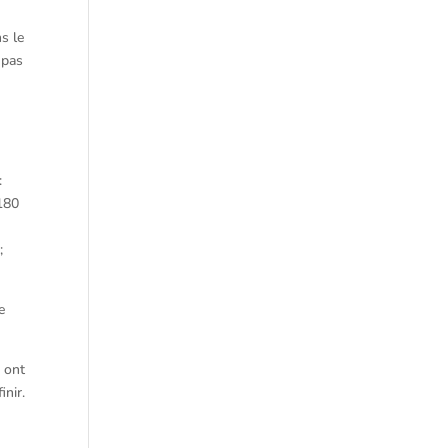
s le
 pas
:
 180
;
e
i ont
inir.