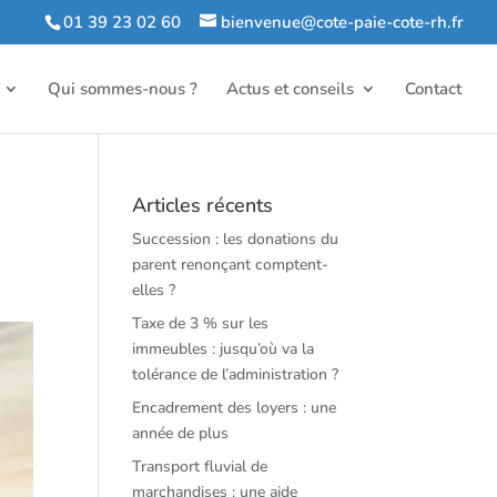
01 39 23 02 60
bienvenue@cote-paie-cote-rh.fr
Qui sommes-nous ?
Actus et conseils
Contact
s
Articles récents
Succession : les donations du
parent renonçant comptent-
elles ?
Taxe de 3 % sur les
immeubles : jusqu’où va la
tolérance de l’administration ?
Encadrement des loyers : une
année de plus
Transport fluvial de
marchandises : une aide