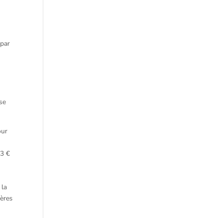
 par
se
our
63 €
 la
gères