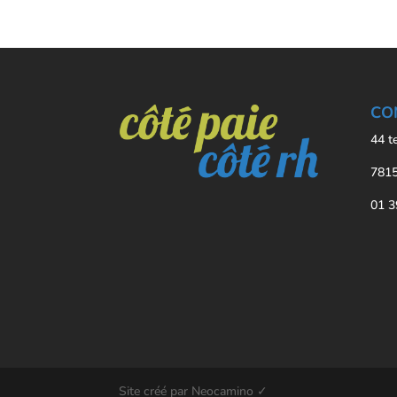
CO
44 t
7815
01 3
Site créé par Neocamino ✓