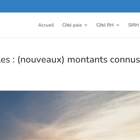
Accueil
Côté paie
Côté RH
SIRH
les : (nouveaux) montants connu