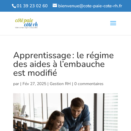
01 39 23 02 60
bienvenue@cote-paie-cote-rh.fr
Apprentissage : le régime
des aides à l’embauche
est modifié
par
|
Fév 27, 2025
|
Gestion RH
|
0 commentaires