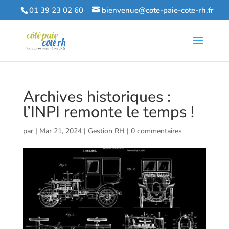
01 39 23 02 60
bienvenue@cote-paie-cote-rh.fr
Archives historiques :
l’INPI remonte le temps !
par
|
Mar 21, 2024
|
Gestion RH
|
0 commentaires