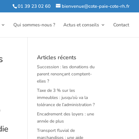
01 39 23 02 60
bienvenue@cote-paie-cote-rh.fr
Qui sommes-nous ?
Actus et conseils
Contact
s
Articles récents
Succession : les donations du
parent renonçant comptent-
elles ?
Taxe de 3 % sur les
immeubles : jusqu’où va la
tolérance de l’administration ?
s
Encadrement des loyers : une
année de plus
die
Transport fluvial de
marchandises : une aide