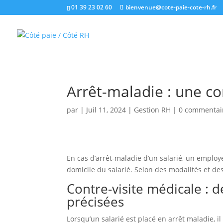
01 39 23 02 60
bienvenue@cote-paie-cote-rh.fr
Arrêt-maladie : une co
par
|
Juil 11, 2024
|
Gestion RH
|
0 commentai
En cas d’arrêt-maladie d’un salarié, un emplo
domicile du salarié. Selon des modalités et d
Contre-visite médicale : 
précisées
Lorsqu’un salarié est placé en arrêt maladie, il