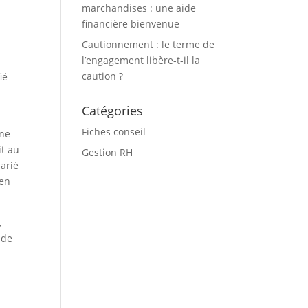
marchandises : une aide
financière bienvenue
Cautionnement : le terme de
l’engagement libère-t-il la
caution ?
ié
Catégories
Fiches conseil
 ne
it au
Gestion RH
larié
 en
,
 de