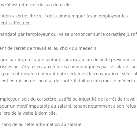
s s’il est différent de son domicile.
mention « sortie libre », il doit communiquer à son employeur les
eut s’effectuer.
mandaté par l’employeur qui va se prononcer sur le caractère justif
nt de l’arrêt de travail et, au choix du médecin :
qué par lui, en s’y présentant, sans qu’aucun délai de prévenance
isées ou, s’il y a lieu, aux heures communiquées par le salarié ; so
 par tout moyen conférant date certaine à la convocation : si le sa
ment en raison de son état de santé, il doit en informer le médecin
loyeur, soit du caractère justifié ou injustifié de l’arrêt de travail
e pour un motif imputable au salarié, tenant notamment à son refus
lors de la visite à domicile.
 sans délai, cette information au salarié.