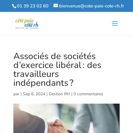
01 39 23 02 60
bienvenue@cote-paie-cote-rh.fr
Associés de sociétés
d’exercice libéral : des
travailleurs
indépendants ?
par
|
Sep 6, 2024
|
Gestion RH
|
0 commentaires