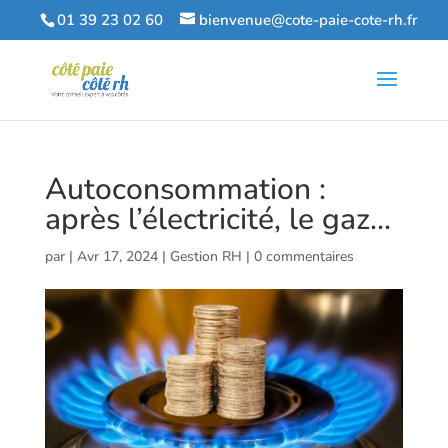
01 39 23 02 60
bienvenue@cote-paie-cote-rh.fr
Autoconsommation :
après l’électricité, le gaz…
par
|
Avr 17, 2024
|
Gestion RH
|
0 commentaires