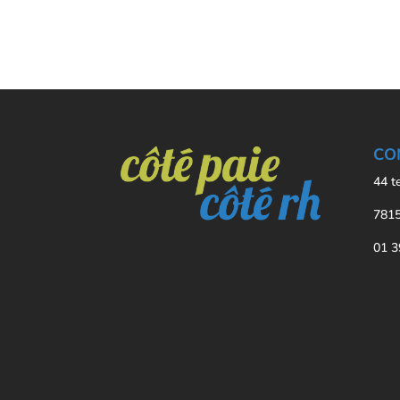
CO
44 t
7815
01 3