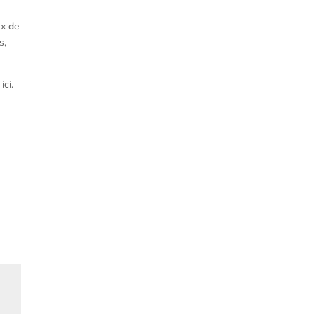
ux de
s,
ici.