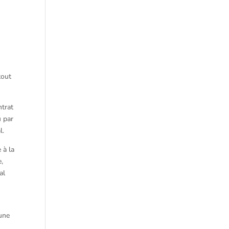
tout
ntrat
u par
l.
 à la
e,
al
 une