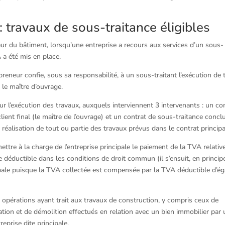
: travaux de sous-traitance éligibles
eur du bâtiment, lorsqu’une entreprise a recours aux services d’un sous-
 a été mis en place.
reneur confie, sous sa responsabilité, à un sous-traitant l’exécution de 
le maître d’ouvrage.
 l’exécution des travaux, auxquels interviennent 3 intervenants : un co
 client final (le maître de l’ouvrage) et un contrat de sous-traitance concl
la réalisation de tout ou partie des travaux prévus dans le contrat principa
ttre à la charge de l’entreprise principale le paiement de la TVA relative
 déductible dans les conditions de droit commun (il s’ensuit, en princip
cipale puisque la TVA collectée est compensée par la TVA déductible d’ég
 opérations ayant trait aux travaux de construction, y compris ceux de
mation et de démolition effectués en relation avec un bien immobilier par
eprise dite principale.