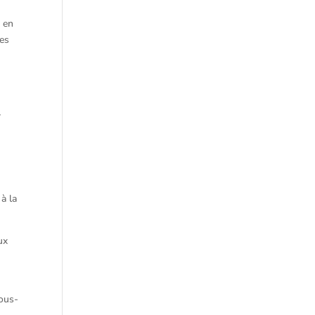
g en
res
-
 à la
ux
sous-