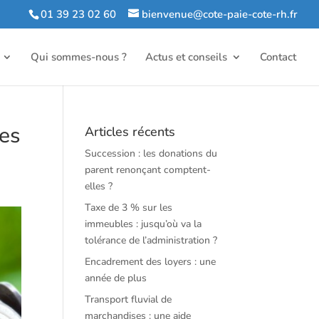
01 39 23 02 60
bienvenue@cote-paie-cote-rh.fr
Qui sommes-nous ?
Actus et conseils
Contact
les
Articles récents
Succession : les donations du
parent renonçant comptent-
elles ?
Taxe de 3 % sur les
immeubles : jusqu’où va la
tolérance de l’administration ?
Encadrement des loyers : une
année de plus
Transport fluvial de
marchandises : une aide