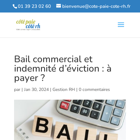
01 39 23 02 60
bienvenue@cote-paie-cote-rh.fr
Bail commercial et
indemnité d’éviction : à
payer ?
par
|
Jan 30, 2024
|
Gestion RH
|
0 commentaires