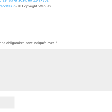
du 29 février 2024, no 22-17362
récoltes ?
– © Copyright WebLex
ps obligatoires sont indiqués avec
*