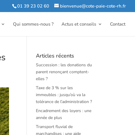
01 39 23 02 60
bienvenue@cote-paie-cote-rh.fr
Qui sommes-nous ?
Actus et conseils
Contact
es
Articles récents
Succession : les donations du
parent renonçant comptent-
elles ?
Taxe de 3 % sur les
immeubles : jusqu’où va la
tolérance de l’administration ?
Encadrement des loyers : une
année de plus
Transport fluvial de
marchandises : une aide