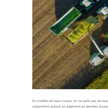
En matière de baux ruraux, on ne parle pas de loye
notamment prévoir un paiement en denrées issues de