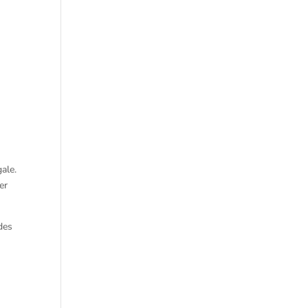
gale.
er
des