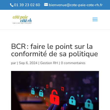
01 39 23 02 60
bienvenue@cote-paie-cote-rh.fr
BCR : faire le point sur la
conformité de sa politique
par
|
Sep 6, 2024
|
Gestion RH
|
0 commentaires