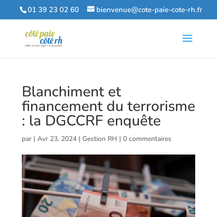
01 39 23 02 60
bienvenue@cote-paie-cote-rh.fr
Blanchiment et
financement du terrorisme
: la DGCCRF enquête
par
|
Avr 23, 2024
|
Gestion RH
|
0 commentaires