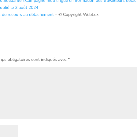
des Solidarité « Campagne multilingue d’information des travailleurs déta
ublié le 2 août 2024
s de recours au détachement
– © Copyright WebLex
ps obligatoires sont indiqués avec
*