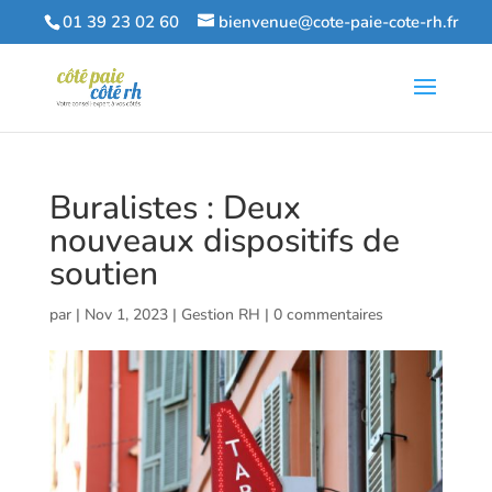
01 39 23 02 60
bienvenue@cote-paie-cote-rh.fr
Buralistes : Deux
nouveaux dispositifs de
soutien
par
|
Nov 1, 2023
|
Gestion RH
|
0 commentaires