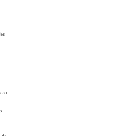
des
s au
ns