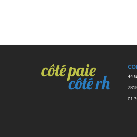
CO
44 t
7815
01 3