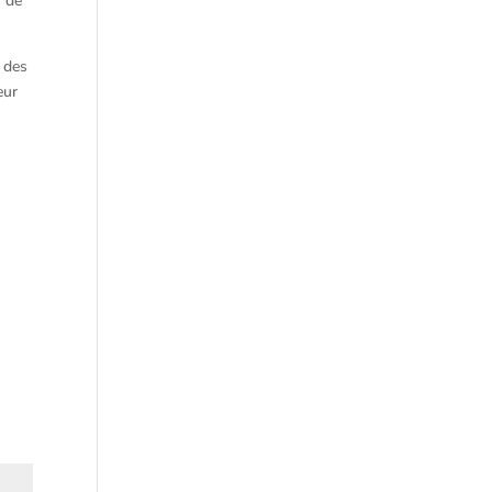
n de
r des
eur