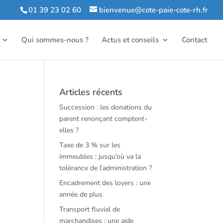
01 39 23 02 60
bienvenue@cote-paie-cote-rh.fr
Qui sommes-nous ?
Actus et conseils
Contact
Articles récents
Succession : les donations du
parent renonçant comptent-
elles ?
Taxe de 3 % sur les
immeubles : jusqu’où va la
tolérance de l’administration ?
Encadrement des loyers : une
année de plus
Transport fluvial de
marchandises : une aide