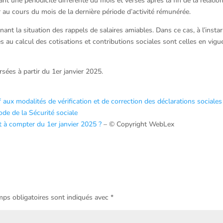
t une périodicité différente du mois et versés après la fin de la relatio
eur au cours du mois de la dernière période d’activité rémunérée.
nt la situation des rappels de salaires amiables. Dans ce cas, à l’insta
les au calcul des cotisations et contributions sociales sont celles en vigu
sées à partir du 1er janvier 2025.
ux modalités de vérification et de correction des déclarations sociales
ode de la Sécurité sociale
et à compter du 1er janvier 2025 ?
– © Copyright WebLex
ps obligatoires sont indiqués avec
*