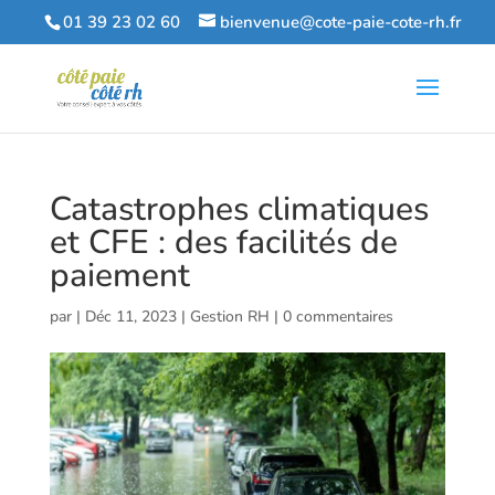
01 39 23 02 60
bienvenue@cote-paie-cote-rh.fr
Catastrophes climatiques
et CFE : des facilités de
paiement
par
|
Déc 11, 2023
|
Gestion RH
|
0 commentaires