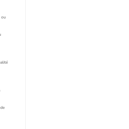
t ou
u
alité
a
 de