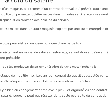
accord du salarié !
e d’un magasin, aux termes d’un contrat de travail qui prévoit, outre une
mobilité lui permettant d’être mutée dans un autre service, établissemen
ntreprise et en fonction des besoins du service.
ariée est mutée dans un autre magasin exploité par une autre entreprise d
évolue pour n’être composée plus que d’une partie fixe.
 réclamant un rappel de salaires : selon elle, sa mutation entraîne en ré
ord préalable.
insi que les modalités de sa rémunération doivent rester inchangés.
 la clause de mobilité inscrite dans son contrat de travail et acceptée par l
e société n’impose pas le recueil de son consentement préalable.
 : il y a bien eu changement d’employeur prévu et organisé via son contrat
u salarié, lequel ne peut pas résulter de la seule poursuite du contrat de