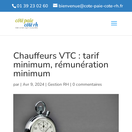
01 39 23 02 60
bienvenue@cote-paie-cote-rh.fr
Chauffeurs VTC : tarif
minimum, rémunération
minimum
par
|
Avr 9, 2024
|
Gestion RH
|
0 commentaires