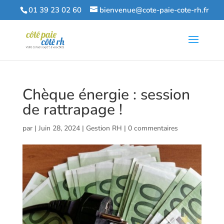
01 39 23 02 60
bienvenue@cote-paie-cote-rh.fr
Chèque énergie : session
de rattrapage !
par
|
Juin 28, 2024
|
Gestion RH
|
0 commentaires