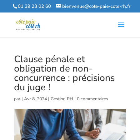
01 39 23 02 60
bienvenue@cote-paie-cote-rh.fr
Clause pénale et
obligation de non-
concurrence : précisions
du juge !
par
|
Avr 8, 2024
|
Gestion RH
|
0 commentaires