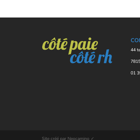
CO
44 t
7815
01 3
Site créé par Neocamino ✓