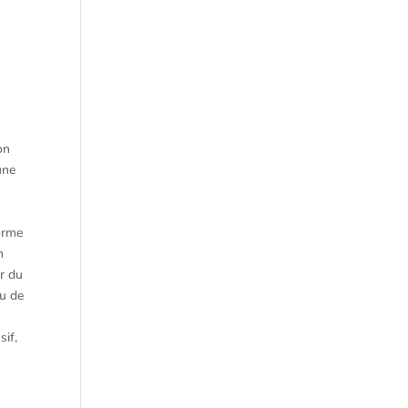
on
une
forme
n
ur du
au de
sif,