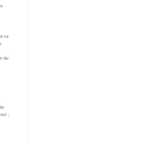
es
et ce
s
on du
 de
eur ;