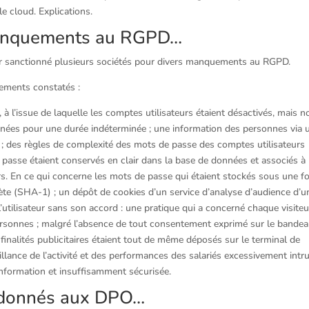
e cloud. Explications.
manquements au RGPD…
ir sanctionné plusieurs sociétés pour divers manquements au RGPD.
ements constatés :
 l’issue de laquelle les comptes utilisateurs étaient désactivés, mais n
nnées pour une durée indéterminée ; une information des personnes via 
e ; des règles de complexité des mots de passe des comptes utilisateurs
passe étaient conservés en clair dans la base de données et associés à
teurs. En ce qui concerne les mots de passe qui étaient stockés sous une 
lète (SHA-1) ; un dépôt de cookies d’un service d’analyse d’audience d’u
’utilisateur sans son accord : une pratique qui a concerné chaque visite
 personnes ; malgré l’absence de tout consentement exprimé sur le bande
finalités publicitaires étaient tout de même déposés sur le terminal de
illance de l’activité et des performances des salariés excessivement intru
s information et insuffisamment sécurisée.
s donnés aux DPO…