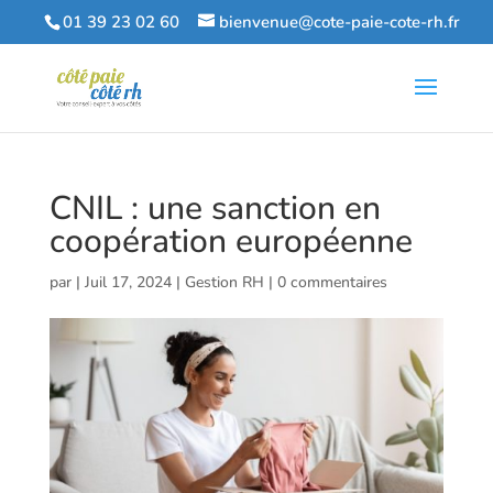
01 39 23 02 60
bienvenue@cote-paie-cote-rh.fr
CNIL : une sanction en
coopération européenne
par
|
Juil 17, 2024
|
Gestion RH
|
0 commentaires