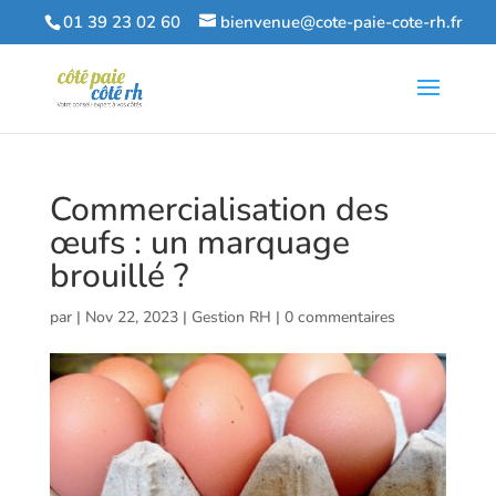
01 39 23 02 60
bienvenue@cote-paie-cote-rh.fr
Commercialisation des
œufs : un marquage
brouillé ?
par
|
Nov 22, 2023
|
Gestion RH
|
0 commentaires