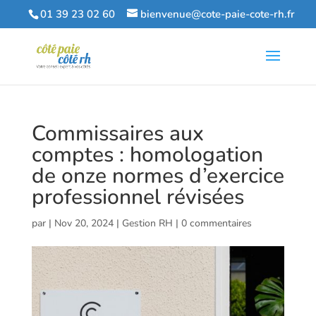
01 39 23 02 60
bienvenue@cote-paie-cote-rh.fr
Commissaires aux
comptes : homologation
de onze normes d’exercice
professionnel révisées
par
|
Nov 20, 2024
|
Gestion RH
|
0 commentaires