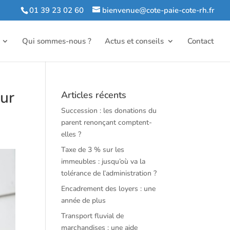
01 39 23 02 60
bienvenue@cote-paie-cote-rh.fr
Qui sommes-nous ?
Actus et conseils
Contact
our
Articles récents
Succession : les donations du
parent renonçant comptent-
elles ?
Taxe de 3 % sur les
immeubles : jusqu’où va la
tolérance de l’administration ?
Encadrement des loyers : une
année de plus
Transport fluvial de
marchandises : une aide