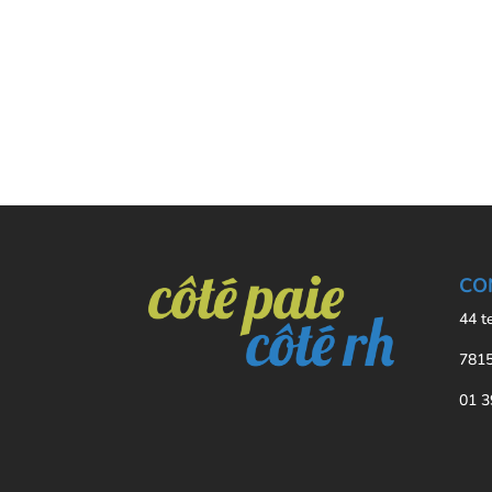
CO
44 t
7815
01 3