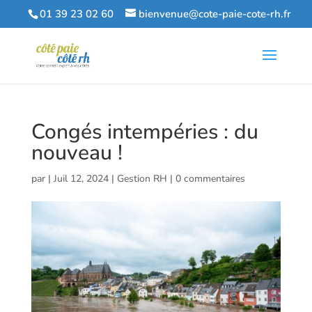
01 39 23 02 60
bienvenue@cote-paie-cote-rh.fr
Congés intempéries : du
nouveau !
par
|
Juil 12, 2024
|
Gestion RH
|
0 commentaires