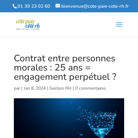
01 39 23 02 60
bienvenue@cote-paie-cote-rh.fr
Contrat entre personnes
morales : 25 ans =
engagement perpétuel ?
par
|
Jan 8, 2024
|
Gestion RH
|
0 commentaires