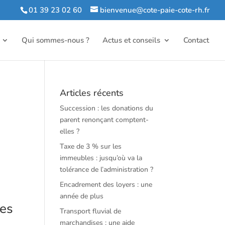
01 39 23 02 60
bienvenue@cote-paie-cote-rh.fr
Qui sommes-nous ?
Actus et conseils
Contact
Articles récents
Succession : les donations du
parent renonçant comptent-
elles ?
Taxe de 3 % sur les
immeubles : jusqu’où va la
tolérance de l’administration ?
Encadrement des loyers : une
année de plus
les
Transport fluvial de
marchandises : une aide