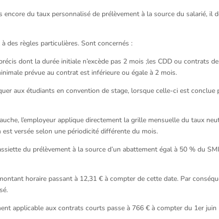
encore du taux personnalisé de prélèvement à la source du salarié, il d
 à des règles particulières. Sont concernés :
récis dont la durée initiale n’excède pas 2 mois ;les CDD ou contrats de
inimale prévue au contrat est inférieure ou égale à 2 mois.
iquer aux étudiants en convention de stage, lorsque celle-ci est conclue
che, l’employeur applique directement la grille mensuelle du taux neut
n est versée selon une périodicité différente du mois.
e l’assiette du prélèvement à la source d’un abattement égal à 50 % du SM
n montant horaire passant à 12,31 € à compter de cette date. Par conséqu
sé.
ement applicable aux contrats courts passe à 766 € à compter du 1er juin