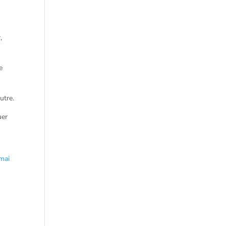
,
e
utre.
uer
mai