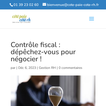
01 39 23 02 60
bienvenue@cote-paie-cote-rh.fr
Contrôle fiscal :
dépêchez-vous pour
négocier !
par
|
Déc 6, 2023
|
Gestion RH
|
0 commentaires