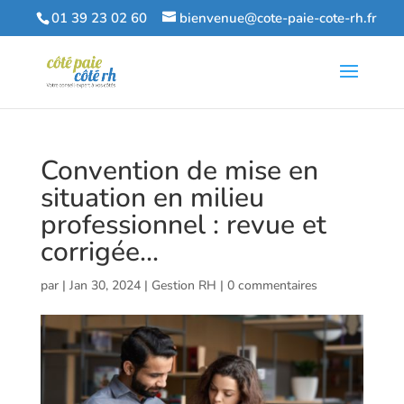
01 39 23 02 60
bienvenue@cote-paie-cote-rh.fr
Convention de mise en
situation en milieu
professionnel : revue et
corrigée…
par
|
Jan 30, 2024
|
Gestion RH
|
0 commentaires