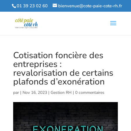
01 39 23 02 60
bienvenue@cote-paie-cote-rh.fr
Cotisation foncière des
entreprises :
revalorisation de certains
plafonds d’exonération
par
|
Nov 16, 2023
|
Gestion RH
|
0 commentaires