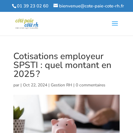
01 39 23 02 60
bienvenue@cote-paie-cote-rh.fr
Cotisations employeur
SPSTI : quel montant en
2025 ?
par
|
Oct 22, 2024
|
Gestion RH
|
0 commentaires