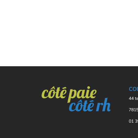
CO
44 t
7815
01 3