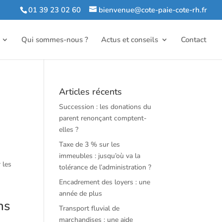
01 39 23 02 60
bienvenue@cote-paie-cote-rh.fr
Qui sommes-nous ?
Actus et conseils
Contact
Articles récents
Succession : les donations du
parent renonçant comptent-
elles ?
Taxe de 3 % sur les
immeubles : jusqu’où va la
 les
tolérance de l’administration ?
Encadrement des loyers : une
année de plus
ns
Transport fluvial de
marchandises : une aide