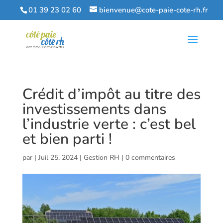
01 39 23 02 60
bienvenue@cote-paie-cote-rh.fr
Crédit d’impôt au titre des
investissements dans
l’industrie verte : c’est bel
et bien parti !
par
|
Juil 25, 2024
|
Gestion RH
|
0 commentaires