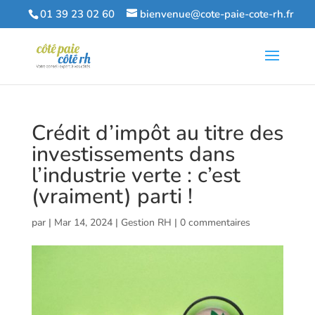
01 39 23 02 60
bienvenue@cote-paie-cote-rh.fr
Crédit d’impôt au titre des
investissements dans
l’industrie verte : c’est
(vraiment) parti !
par
|
Mar 14, 2024
|
Gestion RH
|
0 commentaires